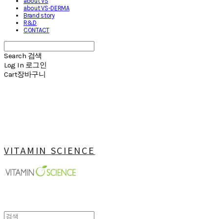
about VS
about VS-DERMA
Brand story
R&D
CONTACT
Search
검색
Log In
로그인
Cart
장바구니
VITAMIN SCIENCE