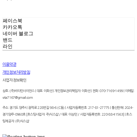
페이스북
카카오톡
네이버 블로그
밴드
라인
이용약관
개인정보처리방침
사업자정보확인
상호: (주)비타민사이언스 | 대표: 이화선 | 개인정보관리책임자: 이화선 | 전화: 070-7169-1499 | 이메일:
vita7167@gmail.com
주소: 경기도 양주시 광적로 228번길 98-6 (C동) | 사업자등록번호:
217-81-27775
| 통신판매:
2024-
경기양주-0960호 [호스팅사업자: 주)식스샵 / 대표: 이상민 / 사업자등록번호: 220-88-41563]
| 호스
팅제공자: (주)식스샵