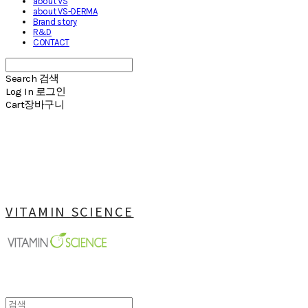
about VS
about VS-DERMA
Brand story
R&D
CONTACT
Search
검색
Log In
로그인
Cart
장바구니
VITAMIN SCIENCE