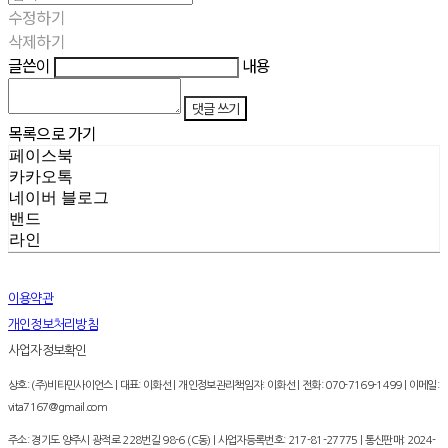
수정하기
삭제하기
글쓴이
내용
댓글 쓰기
목록으로 가기
페이스북
카카오톡
네이버 블로그
밴드
라인
이용약관
개인정보처리방침
사업자정보확인
상호: (주)비타민사이언스 | 대표: 이화선 | 개인정보관리책임자: 이화선 | 전화: 070-7169-1499 | 이메일:
vita7167@gmail.com
주소: 경기도 양주시 광적로 228번길 98-6 (C동) | 사업자등록번호:
217-81-27775
| 통신판매:
2024-