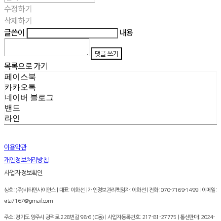
수정하기
삭제하기
글쓴이
내용
댓글 쓰기
목록으로 가기
페이스북
카카오톡
네이버 블로그
밴드
라인
이용약관
개인정보처리방침
사업자정보확인
상호: (주)비타민사이언스 | 대표: 이화선 | 개인정보관리책임자: 이화선 | 전화: 070-7169-1499 | 이메일:
vita7167@gmail.com
주소: 경기도 양주시 광적로 228번길 98-6 (C동) | 사업자등록번호:
217-81-27775
| 통신판매:
2024-