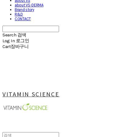
about VS
about VS-DERMA
Brand story
R&D
CONTACT
Search
검색
Log In
로그인
Cart
장바구니
VITAMIN SCIENCE