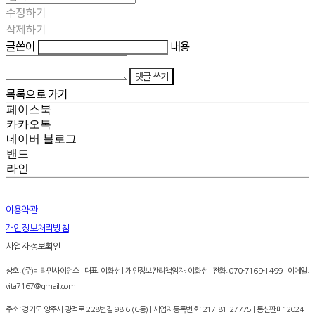
수정하기
삭제하기
글쓴이
내용
댓글 쓰기
목록으로 가기
페이스북
카카오톡
네이버 블로그
밴드
라인
이용약관
개인정보처리방침
사업자정보확인
상호: (주)비타민사이언스 | 대표: 이화선 | 개인정보관리책임자: 이화선 | 전화: 070-7169-1499 | 이메일:
vita7167@gmail.com
주소: 경기도 양주시 광적로 228번길 98-6 (C동) | 사업자등록번호:
217-81-27775
| 통신판매:
2024-