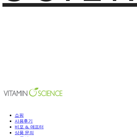
쇼핑
사용후기
비포 & 애프터
상품 문의