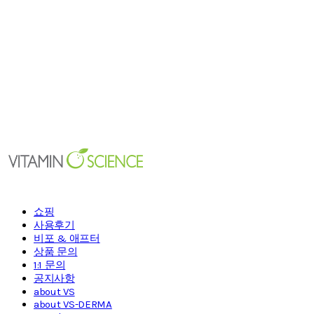
쇼핑
사용후기
비포 & 애프터
상품 문의
1:1 문의
공지사항
about VS
about VS-DERMA