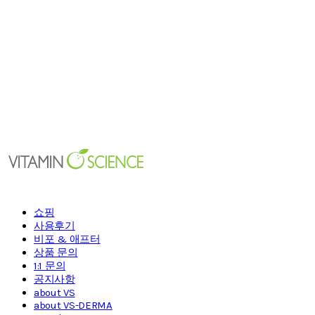
쇼핑
사용후기
비포 & 애프터
상품 문의
1:1 문의
공지사항
about VS
about VS-DERMA