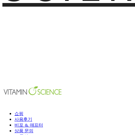
쇼핑
사용후기
비포 & 애프터
상품 문의