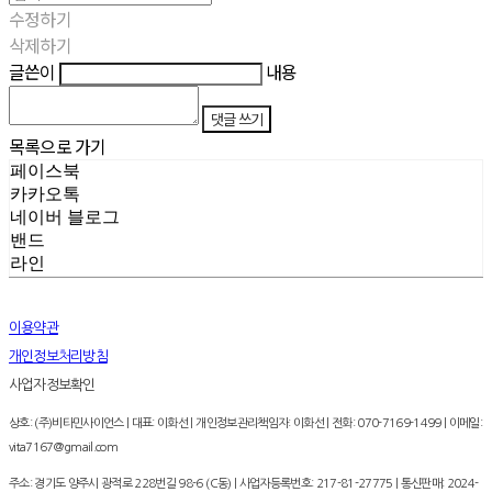
수정하기
삭제하기
글쓴이
내용
댓글 쓰기
목록으로 가기
페이스북
카카오톡
네이버 블로그
밴드
라인
이용약관
개인정보처리방침
사업자정보확인
상호: (주)비타민사이언스 | 대표: 이화선 | 개인정보관리책임자: 이화선 | 전화: 070-7169-1499 | 이메일:
vita7167@gmail.com
주소: 경기도 양주시 광적로 228번길 98-6 (C동) | 사업자등록번호:
217-81-27775
| 통신판매:
2024-