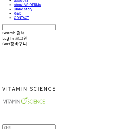
about VS
about VS-DERMA
Brand story
R&D
CONTACT
Search
검색
Log In
로그인
Cart
장바구니
VITAMIN SCIENCE