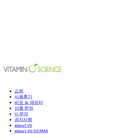
쇼핑
사용후기
비포 & 애프터
상품 문의
1:1 문의
공지사항
about VS
about VS-DERMA