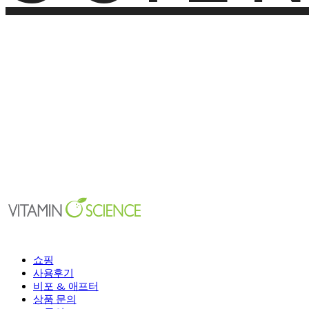
쇼핑
사용후기
비포 & 애프터
상품 문의