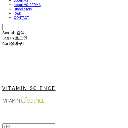
about VS
about VS-DERMA
Brand story
R&D
CONTACT
Search
검색
Log In
로그인
Cart
장바구니
VITAMIN SCIENCE