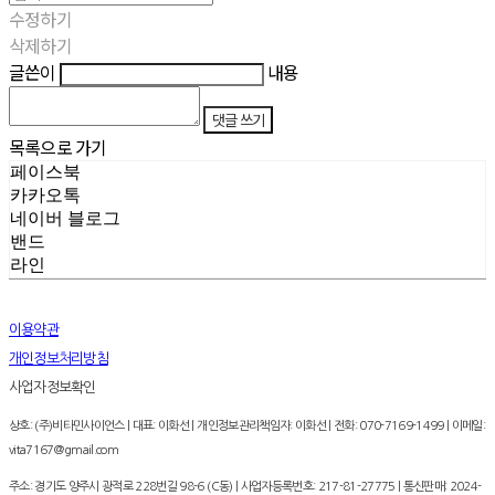
수정하기
삭제하기
글쓴이
내용
댓글 쓰기
목록으로 가기
페이스북
카카오톡
네이버 블로그
밴드
라인
이용약관
개인정보처리방침
사업자정보확인
상호: (주)비타민사이언스 | 대표: 이화선 | 개인정보관리책임자: 이화선 | 전화: 070-7169-1499 | 이메일:
vita7167@gmail.com
주소: 경기도 양주시 광적로 228번길 98-6 (C동) | 사업자등록번호:
217-81-27775
| 통신판매:
2024-