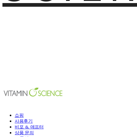
쇼핑
사용후기
비포 & 애프터
상품 문의