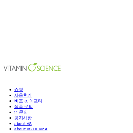
쇼핑
사용후기
비포 & 애프터
상품 문의
1:1 문의
공지사항
about VS
about VS-DERMA