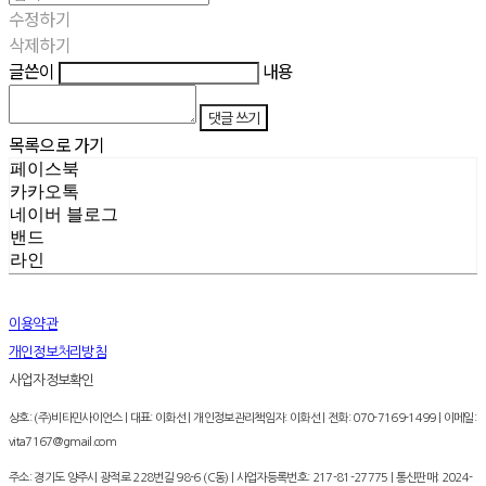
수정하기
삭제하기
글쓴이
내용
댓글 쓰기
목록으로 가기
페이스북
카카오톡
네이버 블로그
밴드
라인
이용약관
개인정보처리방침
사업자정보확인
상호: (주)비타민사이언스 | 대표: 이화선 | 개인정보관리책임자: 이화선 | 전화: 070-7169-1499 | 이메일:
vita7167@gmail.com
주소: 경기도 양주시 광적로 228번길 98-6 (C동) | 사업자등록번호:
217-81-27775
| 통신판매:
2024-