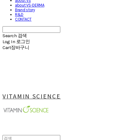
about VS
about VS-DERMA
Brand story
R&D
CONTACT
Search
검색
Log In
로그인
Cart
장바구니
VITAMIN SCIENCE