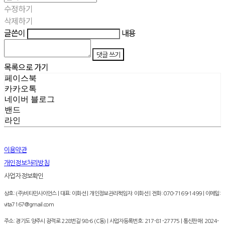
수정하기
삭제하기
글쓴이
내용
댓글 쓰기
목록으로 가기
페이스북
카카오톡
네이버 블로그
밴드
라인
이용약관
개인정보처리방침
사업자정보확인
상호: (주)비타민사이언스 | 대표: 이화선 | 개인정보관리책임자: 이화선 | 전화: 070-7169-1499 | 이메일:
vita7167@gmail.com
주소: 경기도 양주시 광적로 228번길 98-6 (C동) | 사업자등록번호:
217-81-27775
| 통신판매:
2024-