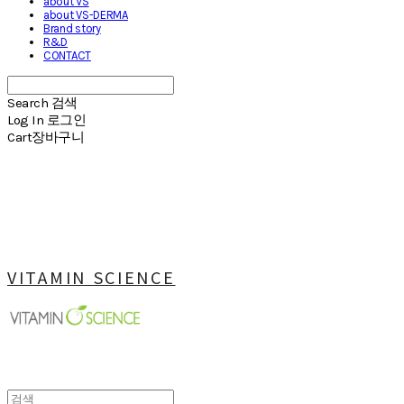
about VS
about VS-DERMA
Brand story
R&D
CONTACT
Search
검색
Log In
로그인
Cart
장바구니
VITAMIN SCIENCE