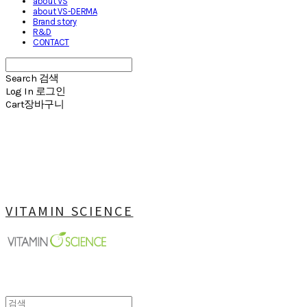
about VS
about VS-DERMA
Brand story
R&D
CONTACT
Search
검색
Log In
로그인
Cart
장바구니
VITAMIN SCIENCE