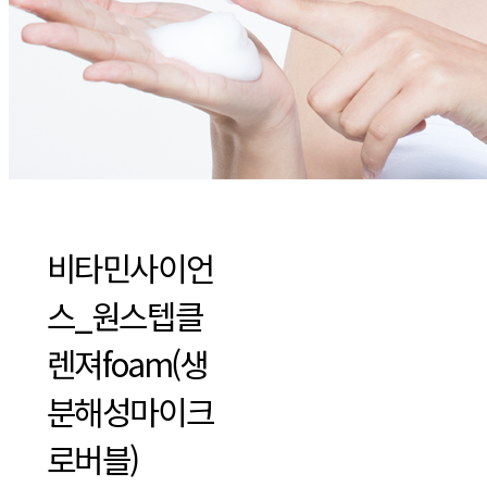
비타민사이언
스_원스텝클
렌져foam(생
분해성마이크
로버블)