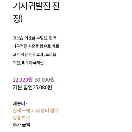
기저귀발진 진
정)
고보습 에센셜 수딩겔, 황벽
나무껍질 추출물 함유로 빠르
고 강력한 진정효과, 트러블
개선, 피부자극개선
22,920원
58,000원
기본 할인
35,080원
배송비
-
함께 구매 시 배송비 절약
상품 보기
추가 금액