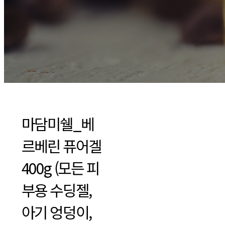
마담미쉘_베
르베린 퓨어겔
400g (모든 피
부용 수딩젤,
아기 엉덩이,