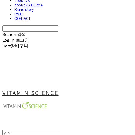
about VS
about VS-DERMA
Brand story
R&D
CONTACT
Search
검색
Log In
로그인
Cart
장바구니
VITAMIN SCIENCE