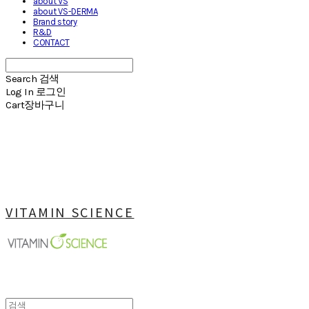
about VS
about VS-DERMA
Brand story
R&D
CONTACT
Search
검색
Log In
로그인
Cart
장바구니
VITAMIN SCIENCE