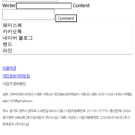
Writer
Content
Comment
페이스북
카카오톡
네이버 블로그
밴드
라인
이용약관
개인정보처리방침
사업자정보확인
상호: (주)비타민사이언스 | 대표: 이화선 | 개인정보관리책임자: 이화선 | 전화: 070-7169-1499 | 이메일:
vita7167@gmail.com
주소: 경기도 양주시 광적로 228번길 98-6 (C동) | 사업자등록번호:
217-81-27775
| 통신판매:
2024-
경기양주-0960호 [호스팅사업자: 주)식스샵 / 대표: 이상민 / 사업자등록번호: 220-88-41563]
| 호스
팅제공자: (주)식스샵